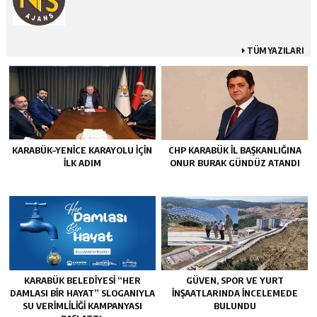
TÜM YAZILARI
KARABÜK–YENİCE KARAYOLU İÇİN
CHP KARABÜK İL BAŞKANLIĞINA
İLK ADIM
ONUR BURAK GÜNDÜZ ATANDI
KARABÜK BELEDİYESİ “HER
GÜVEN, SPOR VE YURT
DAMLASI BİR HAYAT” SLOGANIYLA
İNŞAATLARINDA İNCELEMEDE
SU VERİMLİLİĞİ KAMPANYASI
BULUNDU