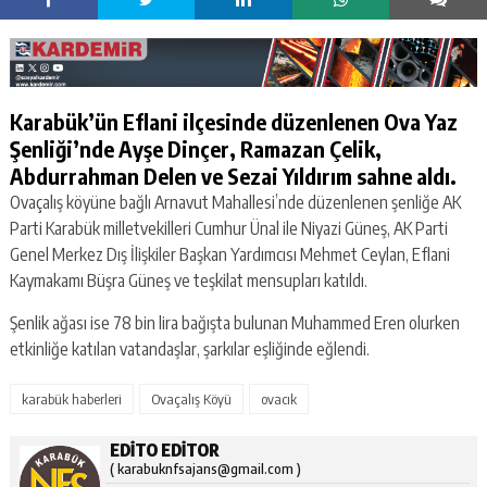
Karabük’ün Eflani ilçesinde düzenlenen Ova Yaz
Şenliği’nde Ayşe Dinçer, Ramazan Çelik,
Abdurrahman Delen ve Sezai Yıldırım sahne aldı.
Ovaçalış köyüne bağlı Arnavut Mahallesi’nde düzenlenen şenliğe AK
Parti Karabük milletvekilleri Cumhur Ünal ile Niyazi Güneş, AK Parti
Genel Merkez Dış İlişkiler Başkan Yardımcısı Mehmet Ceylan, Eflani
Kaymakamı Büşra Güneş ve teşkilat mensupları katıldı.
Şenlik ağası ise 78 bin lira bağışta bulunan Muhammed Eren olurken
etkinliğe katılan vatandaşlar, şarkılar eşliğinde eğlendi.
karabük haberleri
Ovaçalış Köyü
ovacık
EDITO EDITOR
( karabuknfsajans@gmail.com )