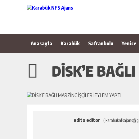
Anasayfa
Karabük
Safranbolu
Yenice
DİSK’E BAĞLI
edito editor
( karabuknfsajans@g