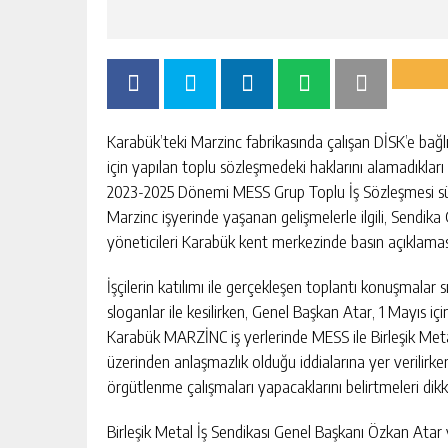
Karabük’teki Marzinc fabrikasında çalışan DİSK’e bağlı
için yapılan toplu sözleşmedeki haklarını alamadıkları
2023-2025 Dönemi MESS Grup Toplu İş Sözleşmesi sürec
Marzinc işyerinde yaşanan gelişmelerle ilgili, Sendik
yöneticileri Karabük kent merkezinde basın açıklaması
İşçilerin katılımı ile gerçekleşen toplantı konuşmalar sı
sloganlar ile kesilirken, Genel Başkan Atar, 1 Mayıs iç
Karabük MARZİNC iş yerlerinde MESS ile Birleşik Met
üzerinden anlaşmazlık olduğu iddialarına yer verilirke
örgütlenme çalışmaları yapacaklarını belirtmeleri dik
Birleşik Metal İş Sendikası Genel Başkanı Özkan Atar 