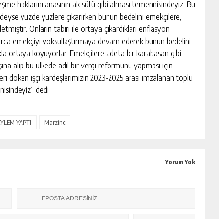
eşme haklarını anasının ak sütü gibi alması temennisindeyiz. Bu
deyse yüzde yüzlere çıkarırken bunun bedelini emekçilere,
tmiştir. Onların tabiri ile ortaya çıkardıkları enflasyon
larca emekçiyi yoksullaştırmaya devam ederek bunun bedelini
la ortaya koyuyorlar. Emekçilere adeta bir karabasan gibi
şına alıp bu ülkede adil bir vergi reformunu yapması için
eri döken işçi kardeşlerimizin 2023-2025 arası imzalanan toplu
nisindeyiz” dedi
 EYLEM YAPTI
Marzinc
Yorum Yok