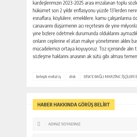
kardeşlerimizin 2023-2025 arası imzalanan toplu sözl
hükümet son 2 yıldır enflasyonu yüzde 13’lerden nere
esnaflara, köylülere, emeklilere, kamu çalışanlarına öde
canavarını düşürmenin acı reçetesini de yine milyon
yine bizlere ödetmek durumunda olduklarını aymazlık
onların ceplerine el atan maliye yönetiminin aklını ba
mücadelemizi ortaya koyuyoruz. Toz içerisinde alın t
sözleşme haklarını anasının ak sütü gibi alması temen
birleşik metal iş
disk
DİSK’E BAĞLI MARZİNC İŞÇİLERİ
HABER HAKKINDA GÖRÜŞ BELİRT