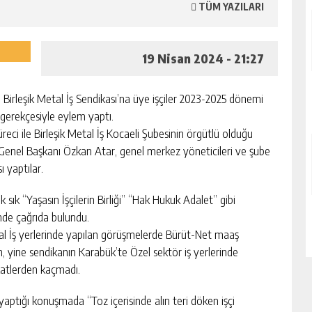
TÜM YAZILARI
19 Nisan 2024 - 21:27
 Birleşik Metal İş Sendikası’na üye işçiler 2023-2025 dönemi
 gerekçesiyle eylem yaptı.
i ile Birleşik Metal İş Kocaeli Şubesinin örgütlü olduğu
a Genel Başkanı Özkan Atar, genel merkez yöneticileri ve şube
 yaptılar.
k sık “Yaşasın İşçilerin Birliği” “Hak Hukuk Adalet” gibi
inde çağrıda bulundu.
al İş yerlerinde yapılan görüşmelerde Bürüt-Net maaş
n, yine sendikanın Karabük’te Özel sektör iş yerlerinde
katlerden kaçmadı.
yaptığı konuşmada “Toz içerisinde alın teri döken işçi