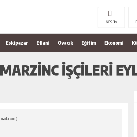
NFS Tv
Eskipazar
Eflani
Ovacık
Eğitim
Ekonomi
Kü
 MARZİNC İŞÇİLERİ EY
mail.com )