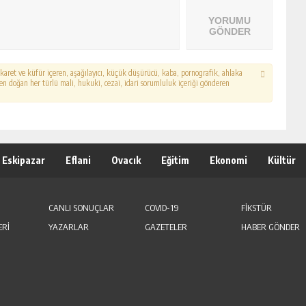
YORUMU
GÖNDER
hakaret ve küfür içeren, aşağılayıcı, küçük düşürücü, kaba, pornografik, ahlaka
erden doğan her türlü mali, hukuki, cezai, idari sorumluluk içeriği gönderen
Eskipazar
Eflani
Ovacık
Eğitim
Ekonomi
Kültür
CANLI SONUÇLAR
COVID-19
FİKSTÜR
ERİ
YAZARLAR
GAZETELER
HABER GÖNDER