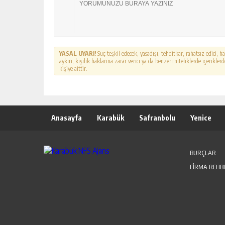
YASAL UYARI!
Suç teşkil edecek, yasadışı, tehditkar, rahatsız edici, 
aykırı, kişilik haklarına zarar verici ya da benzeri niteliklerde içerikl
kişiye aittir.
Anasayfa
Karabük
Safranbolu
Yenice
BURÇLAR
FİRMA REHB