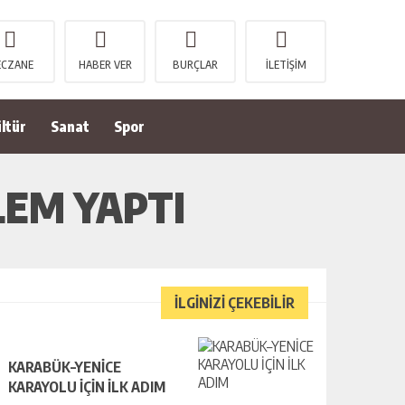
ECZANE
HABER VER
BURÇLAR
İLETİŞİM
ltür
Sanat
Spor
LEM YAPTI
İLGİNİZİ ÇEKEBİLİR
KARABÜK–YENİCE
KARAYOLU İÇİN İLK ADIM