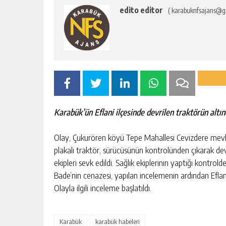
edito editor
( karabuknfsajans@g
Karabük’ün Eflani ilçesinde devrilen traktörün altı
Olay, Çukurören köyü Tepe Mahallesi Cevizdere mevk
plakalı traktör, sürücüsünün kontrolünden çıkarak devr
ekipleri sevk edildi. Sağlık ekiplerinin yaptığı kontrol
Bade’nin cenazesi, yapılan incelemenin ardından Eflan
Olayla ilgili inceleme başlatıldı.
Karabük
karabük habeleri