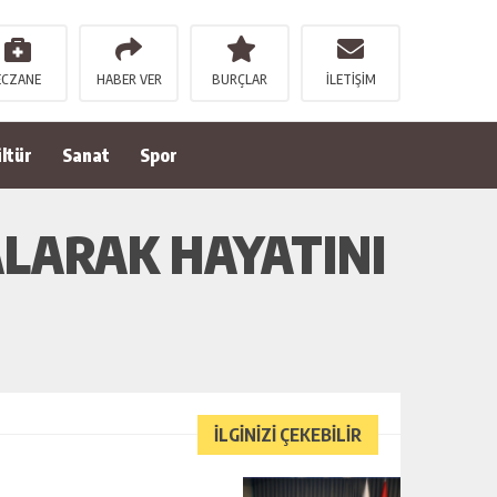
ECZANE
HABER VER
BURÇLAR
İLETİŞİM
ltür
Sanat
Spor
LARAK HAYATINI
İLGİNİZİ ÇEKEBİLİR