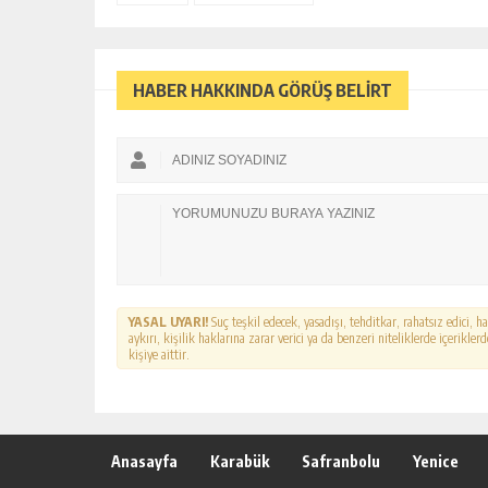
HABER HAKKINDA GÖRÜŞ BELİRT
YASAL UYARI!
Suç teşkil edecek, yasadışı, tehditkar, rahatsız edici, 
aykırı, kişilik haklarına zarar verici ya da benzeri niteliklerde içerikl
kişiye aittir.
Anasayfa
Karabük
Safranbolu
Yenice