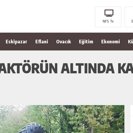
NFS Tv
Eskipazar
Eflani
Ovacık
Eğitim
Ekonomi
Kü
AKTÖRÜN ALTINDA KA