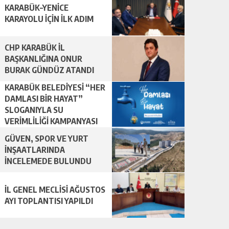
KARABÜK–YENİCE
KARAYOLU İÇİN İLK ADIM
CHP KARABÜK İL
BAŞKANLIĞINA ONUR
BURAK GÜNDÜZ ATANDI
KARABÜK BELEDİYESİ “HER
DAMLASI BİR HAYAT”
SLOGANIYLA SU
VERİMLİLİĞİ KAMPANYASI
BAŞLATTI.
GÜVEN, SPOR VE YURT
İNŞAATLARINDA
İNCELEMEDE BULUNDU
İL GENEL MECLİSİ AĞUSTOS
AYI TOPLANTISI YAPILDI