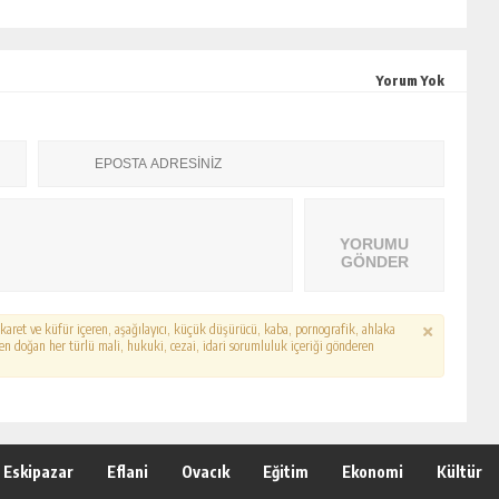
Yorum Yok
YORUMU
GÖNDER
hakaret ve küfür içeren, aşağılayıcı, küçük düşürücü, kaba, pornografik, ahlaka
erden doğan her türlü mali, hukuki, cezai, idari sorumluluk içeriği gönderen
Eskipazar
Eflani
Ovacık
Eğitim
Ekonomi
Kültür