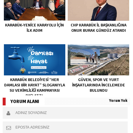
KARABÜK–YENİCE KARAYOLU İÇİN
CHP KARABÜK İL BAŞKANLIĞINA
İLK ADIM
ONUR BURAK GÜNDÜZ ATANDI
KARABÜK BELEDİYESİ “HER
GÜVEN, SPOR VE YURT
DAMLASI BİR HAYAT” SLOGANIYLA
İNŞAATLARINDA İNCELEMEDE
SU VERİMLİLİĞİ KAMPANYASI
BULUNDU
BAŞLATTI.
Yorum Yok
YORUM ALANI