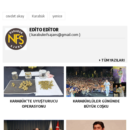
cevdet akay
Karabük
yenice
EDITO EDITOR
( karabuknfsajans@gmail.com )
TÜM YAZILARI
KARABÜK’TE UYUŞTURUCU
KARABÜKLÜLER GÜNÜNDE
OPERASYONU
BÜYÜK COŞKU