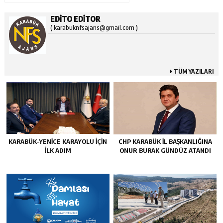
EDITO EDITOR
( karabuknfsajans@gmail.com )
TÜM YAZILARI
KARABÜK–YENİCE KARAYOLU İÇİN
CHP KARABÜK İL BAŞKANLIĞINA
İLK ADIM
ONUR BURAK GÜNDÜZ ATANDI