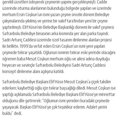
gerekli ücretleri ödeyerek çeşmenin yapımı gerçekleşmişti. Cadde
üzerinde oturma alanlarının bulunduğu bölgede yapılan ve üzerinde
merhum Ersin Coşkun’un ismi yazan çeşme önceki dönem Belediye
çalışmalarında yıkılmış ve yerine bir vakıf tarafından yeni bir çeşme
yaptırılmıştı. Elif Köse’nin Belediye Başkanlığı dönemi ile vakıf çeşmesi
Safranbolu Belediye binasının arka kısmında yer alan parka taşındı.
Sadri Artunç Caddesi üzerinde özel tasarım dinlenme alanları projesi
ile birlikte, 1999’da vefat eden Ersin Coşkun’un ismi yeni yapılan
çeşmede tekrar yaşatıldı. Oğlunun isminin tekrar eski yerinde olacağını
öğrenen baba Mesut Coşkun merhum oğlu ve ailesi adına duyduğu
heyecan ve sevinçle Safranbolu Belediyesi Sadri Artunç Caddesi
konsept dinlenme alanı açılışına katıldı.
Safranbolu Belediye Başkanı Elif Köse Mesut Coşkun’a çiçek takdim
ederken; kaybettiği oğlu için tekrar başsağlığı diledi. Mesut Coşkun ise
yaptığı açıklamada Safranbolu Belediye Başkanı Elif Köse’ye minnettar
olduğunu dile getirerek: ‘’Oğlumun ismi yeniden buradaki çeşmede
yaşayacak. Başkan Elif Köse’ye çok teşekkür ederim. Adalet yerini
buldu’’ dedi.