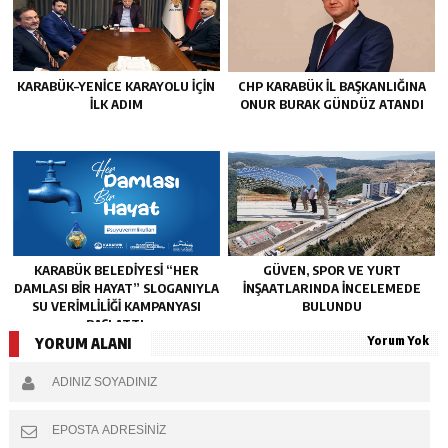
KARABÜK–YENİCE KARAYOLU İÇİN
CHP KARABÜK İL BAŞKANLIĞINA
İLK ADIM
ONUR BURAK GÜNDÜZ ATANDI
KARABÜK BELEDİYESİ “HER
GÜVEN, SPOR VE YURT
DAMLASI BİR HAYAT” SLOGANIYLA
İNŞAATLARINDA İNCELEMEDE
SU VERİMLİLİĞİ KAMPANYASI
BULUNDU
BAŞLATTI.
Yorum Yok
YORUM ALANI