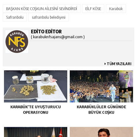
BAŞKAN KÖSE COŞKUN AİLESİNİ SEVİNDİRDİ
EİLF KÖSE
Karabük
Safranbolu
safranbolu belediyesi
EDITO EDITOR
( karabuknfsajans@gmail.com )
TÜM YAZILARI
KARABÜK’TE UYUŞTURUCU
KARABÜKLÜLER GÜNÜNDE
OPERASYONU
BÜYÜK COŞKU