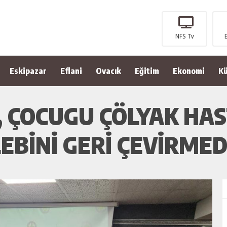
NFS Tv
Eskipazar
Eflani
Ovacık
Eğitim
Ekonomi
Kü
 ÇOCUGU ÇÖLYAK HAS
EBİNİ GERİ ÇEVİRMED