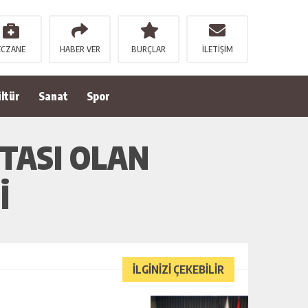
ECZANE
HABER VER
BURÇLAR
İLETİŞİM
ltür
Sanat
Spor
TASI OLAN
İ
İLGİNİZİ ÇEKEBİLİR