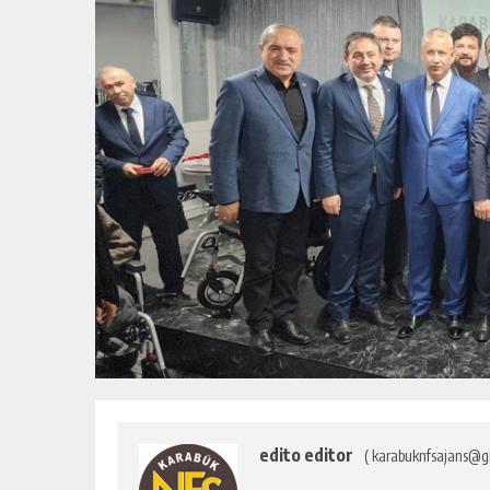
edito editor
( karabuknfsajans@g