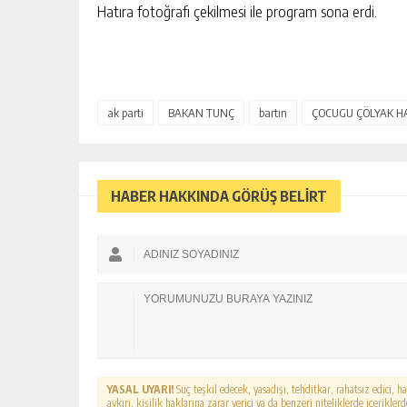
Hatıra fotoğrafı çekilmesi ile program sona erdi.
ak parti
BAKAN TUNÇ
bartın
ÇOCUGU ÇÖLYAK HA
HABER HAKKINDA GÖRÜŞ BELİRT
YASAL UYARI!
Suç teşkil edecek, yasadışı, tehditkar, rahatsız edici, 
aykırı, kişilik haklarına zarar verici ya da benzeri niteliklerde içerikl