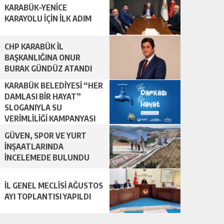
KARABÜK–YENİCE
KARAYOLU İÇİN İLK ADIM
CHP KARABÜK İL
BAŞKANLIĞINA ONUR
BURAK GÜNDÜZ ATANDI
KARABÜK BELEDİYESİ “HER
DAMLASI BİR HAYAT”
SLOGANIYLA SU
VERİMLİLİĞİ KAMPANYASI
BAŞLATTI.
GÜVEN, SPOR VE YURT
İNŞAATLARINDA
İNCELEMEDE BULUNDU
İL GENEL MECLİSİ AĞUSTOS
AYI TOPLANTISI YAPILDI