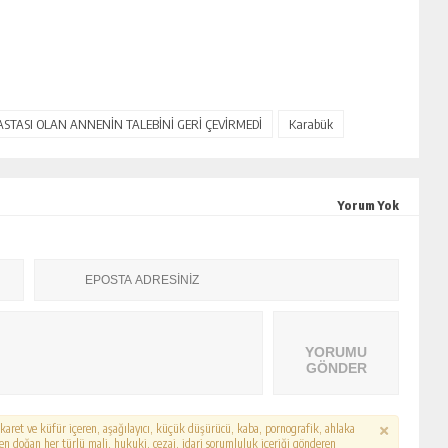
STASI OLAN ANNENİN TALEBİNİ GERİ ÇEVİRMEDİ
Karabük
Yorum Yok
YORUMU
GÖNDER
hakaret ve küfür içeren, aşağılayıcı, küçük düşürücü, kaba, pornografik, ahlaka
erden doğan her türlü mali, hukuki, cezai, idari sorumluluk içeriği gönderen