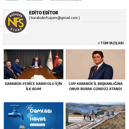
EDITO EDITOR
( karabuknfsajans@gmail.com )
TÜM YAZILARI
KARABÜK–YENİCE KARAYOLU İÇİN
CHP KARABÜK İL BAŞKANLIĞINA
İLK ADIM
ONUR BURAK GÜNDÜZ ATANDI