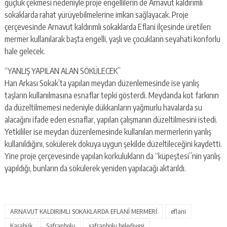
güçlük çekmesi nedeniyle proje engellilerin de Arnavut kaldırımlı
sokaklarda rahat yürüyebilmelerine imkan sağlayacak. Proje
çerçevesinde Arnavut kaldırımlı sokaklarda Eflani ilçesinde üretilen
mermer kullanılarak başta engelli, yaşlı ve çocukların seyahati konforlu
hale gelecek.
“YANLIŞ YAPILAN ALAN SÖKÜLECEK”
Han Arkası Sokak’ta yapılan meydan düzenlemesinde ise yanlış
taşların kullanılmasına esnaflar tepki gösterdi. Meydanda kot farkının
da düzeltilmemesi nedeniyle dükkanların yağmurlu havalarda su
alacağını ifade eden esnaflar, yapılan çalışmanın düzeltilmesini istedi.
Yetkililer ise meydan düzenlemesinde kullanılan mermerlerin yanlış
kullanıldığını, sökülerek dokuya uygun şekilde düzeltileceğini kaydetti.
Yine proje çerçevesinde yapılan korkulukların da “küpeştesi”nin yanlış
yapıldığı, bunların da sökülerek yeniden yapılacağı aktarıldı.
ARNAVUT KALDIRIMLI SOKAKLARDA EFLANİ MERMERİ
eflani
Karabük
Safranbolu
safranbolu belediyesi