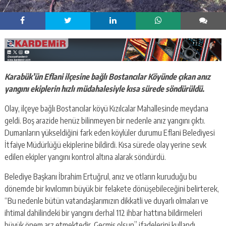
Karabük’ün Eflani ilçesine bağlı Bostancılar Köyünde çıkan anız
yangını ekiplerin hızlı müdahalesiyle kısa sürede söndürüldü.
Olay, ilçeye bağlı Bostancılar köyü Kızılcalar Mahallesinde meydana
geldi. Boş arazide henüz bilinmeyen bir nedenle anız yangını çıktı.
Dumanların yükseldiğini fark eden köylüler durumu Eflani Belediyesi
İtfaiye Müdürlüğü ekiplerine bildirdi. Kısa sürede olay yerine sevk
edilen ekipler yangını kontrol altına alarak söndürdü.
Belediye Başkanı İbrahim Ertuğrul, anız ve otların kuruduğu bu
dönemde bir kıvılcımın büyük bir felakete dönüşebileceğini belirterek,
“Bu nedenle bütün vatandaşlarımızın dikkatli ve duyarlı olmaları ve
ihtimal dahilindeki bir yangını derhal 112 ihbar hattına bildirmeleri
büyük önem arz etmektedir. Geçmiş olsun” ifadelerini kullandı.