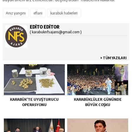
Anız yangını
eflani
karabük haberleri
EDITO EDITOR
( karabuknfsajans@gmail.com )
TÜM YAZILARI
KARABÜK’TE UYUŞTURUCU
KARABÜKLÜLER GÜNÜNDE
OPERASYONU
BÜYÜK COŞKU