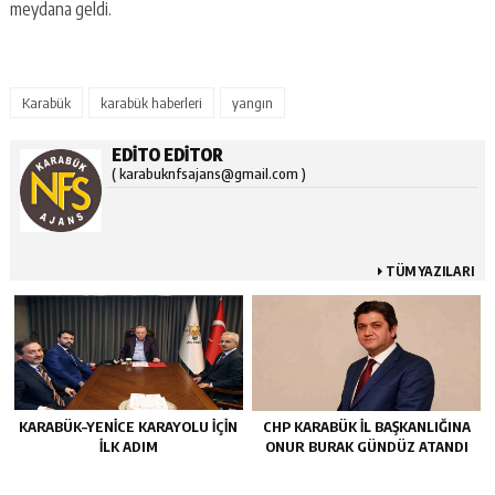
meydana geldi.
Karabük
karabük haberleri
yangın
EDITO EDITOR
( karabuknfsajans@gmail.com )
TÜM YAZILARI
KARABÜK–YENİCE KARAYOLU İÇİN
CHP KARABÜK İL BAŞKANLIĞINA
İLK ADIM
ONUR BURAK GÜNDÜZ ATANDI