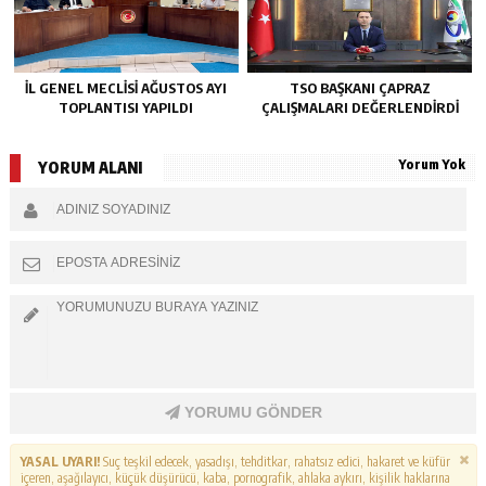
İL GENEL MECLİSİ AĞUSTOS AYI
TSO BAŞKANI ÇAPRAZ
TOPLANTISI YAPILDI
ÇALIŞMALARI DEĞERLENDİRDİ
Yorum Yok
YORUM ALANI
YORUMU GÖNDER
YASAL UYARI!
Suç teşkil edecek, yasadışı, tehditkar, rahatsız edici, hakaret ve küfür
içeren, aşağılayıcı, küçük düşürücü, kaba, pornografik, ahlaka aykırı, kişilik haklarına