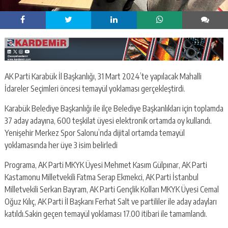
AK Parti Karabük İl Başkanlığı, 31 Mart 2024’te yapılacak Mahalli
İdareler Seçimleri öncesi temayül yoklaması gerçekleştirdi.
Karabük Belediye Başkanlığı ile ilçe Belediye Başkanlıkları için toplamda
37 aday adayına, 600 teşkilat üyesi elektronik ortamda oy kullandı.
Yenişehir Merkez Spor Salonu’nda dijital ortamda temayül
yoklamasında her üye 3 isim belirledi
Programa, AK Parti MKYK Üyesi Mehmet Kasım Gülpınar, AK Parti
Kastamonu Milletvekili Fatma Serap Ekmekci, AK Parti İstanbul
Milletvekili Serkan Bayram, AK Parti Gençlik Kolları MKYK Üyesi Cemal
Oğuz Kılıç, AK Parti İl Başkanı Ferhat Salt ve partililer ile aday adayları
katıldı.Sakin geçen temayül yoklaması 17.00 itibari ile tamamlandı.