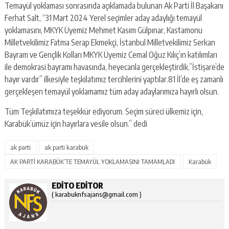
Temayül yoklaması sonrasında açıklamada bulunan Ak Parti İl Başakanı
Ferhat Salt, “31 Mart 2024 Yerel seçimler aday adaylığı temayül
yoklamasını, MKYK Üyemiz Mehmet Kasım Gülpınar, Kastamonu
Milletvekilimiz Fatma Serap Ekmekçi, İstanbul Milletvekilimiz Serkan
Bayram ve Gençlik Kolları MKYK Üyemiz Cemal Oğuz Kılıç’ın katılımları
ile demokrasi bayramı havasında, heyecanla gerçekleştirdik.”İstişare’de
hayır vardır” ilkesiyle teşkilatımız tercihlerini yaptılar.81 İl’de eş zamanlı
gerçekleşen temayül yoklamamız tüm aday adaylarımıza hayırlı olsun.
Tüm Teşkilatımıza teşekkür ediyorum. Seçim süreci ülkemiz için,
Karabük’ümüz için hayırlara vesile olsun.” dedi
ak parti
ak parti karabük
AK PARTİ KARABÜK’TE TEMAYÜL YOKLAMASINI TAMAMLADI
Karabük
EDITO EDITOR
( karabuknfsajans@gmail.com )