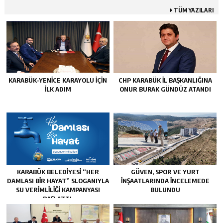
TÜM YAZILARI
KARABÜK–YENİCE KARAYOLU İÇİN
CHP KARABÜK İL BAŞKANLIĞINA
İLK ADIM
ONUR BURAK GÜNDÜZ ATANDI
KARABÜK BELEDİYESİ “HER
GÜVEN, SPOR VE YURT
DAMLASI BİR HAYAT” SLOGANIYLA
İNŞAATLARINDA İNCELEMEDE
SU VERİMLİLİĞİ KAMPANYASI
BULUNDU
BAŞLATTI.