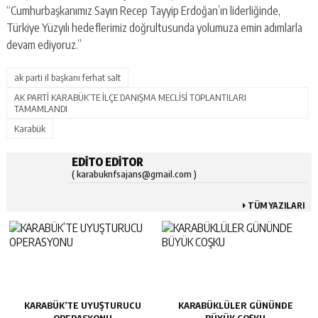
“Cumhurbaşkanımız Sayın Recep Tayyip Erdoğan’ın liderliğinde,
Türkiye Yüzyılı hedeflerimiz doğrultusunda yolumuza emin adımlarla
devam ediyoruz.”
ak parti il başkanı ferhat salt
AK PARTİ KARABÜK’TE İLÇE DANIŞMA MECLİSİ TOPLANTILARI
TAMAMLANDI
Karabük
EDITO EDITOR
( karabuknfsajans@gmail.com )
TÜM YAZILARI
KARABÜK’TE UYUŞTURUCU
KARABÜKLÜLER GÜNÜNDE