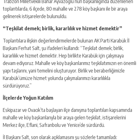
Trabzon Milletvekili Bahar Ayvazoğlu’nun başkanlığında düzenlenen
toplantılarda, 6 ilçede, 80 mahalle ve 278 köy başkanı ile bir araya
gelinerek istişarelerde bulunuldu.
“Teşkilat demek; birlik, kararlılık ve hizmet demektir”
Toplantılara ilişkin değerlendirmelerde bulunan AK Parti Karabük İl
Başkanı Ferhat Salt, şu ifadeleri kullandı: “Teşkilat demek; birlik,
kararlılık ve hizmet demektir. Hep birlikte Karabük için çalışmaya
devam ediyoruz. Mahalle ve köy başkanlarımız teşkilatımızın en önemli
yapı taşlarını, yani temelini oluşturuyor. Birlik ve beraberliğimizle
Karabük’ümüze hizmet yolunda çalışmalarımızı kararlılıkla
sürdürüyoruz.”
İlçelerde Yoğun Katılım
Eskipazar ve Ovacık’ta başlayan ilçe danışma toplantıları kapsamında
mahalle ve köy başkanlarıyla bir araya gelen teşkilat, istişarelerini
Merkez ilçe, Eflani, Safranbolu ve Yenice’de sürdürdü.
İl Başkanı Salt, son olarak açıklamasını şu sözlerle tamamladı: