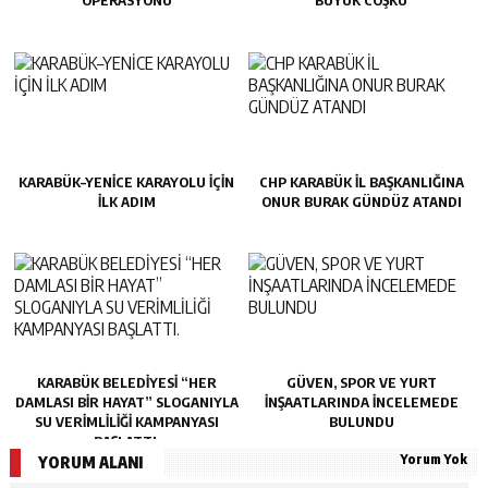
OPERASYONU
BÜYÜK COŞKU
KARABÜK–YENİCE KARAYOLU İÇİN
CHP KARABÜK İL BAŞKANLIĞINA
İLK ADIM
ONUR BURAK GÜNDÜZ ATANDI
KARABÜK BELEDİYESİ “HER
GÜVEN, SPOR VE YURT
DAMLASI BİR HAYAT” SLOGANIYLA
İNŞAATLARINDA İNCELEMEDE
SU VERİMLİLİĞİ KAMPANYASI
BULUNDU
BAŞLATTI.
Yorum Yok
YORUM ALANI