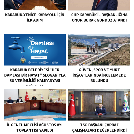
KARABÜK–YENİCE KARAYOLU İÇİN
CHP KARABÜK İL BAŞKANLIĞINA
İLK ADIM
ONUR BURAK GÜNDÜZ ATANDI
KARABÜK BELEDİYESİ “HER
GÜVEN, SPOR VE YURT
DAMLASI BİR HAYAT” SLOGANIYLA
İNŞAATLARINDA İNCELEMEDE
SU VERİMLİLİĞİ KAMPANYASI
BULUNDU
BAŞLATTI.
İL GENEL MECLİSİ AĞUSTOS AYI
TSO BAŞKANI ÇAPRAZ
TOPLANTISI YAPILDI
ÇALIŞMALARI DEĞERLENDİRDİ