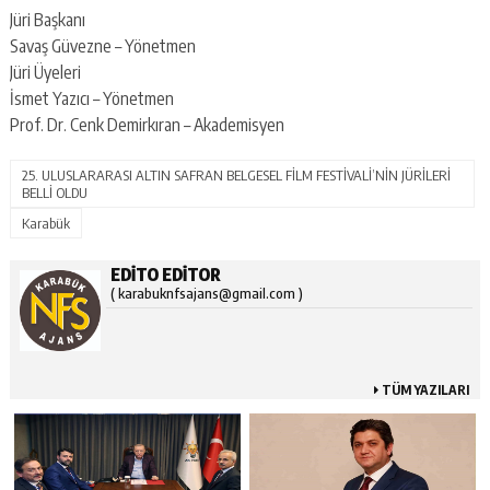
Jüri Başkanı
Savaş Güvezne – Yönetmen
Jüri Üyeleri
İsmet Yazıcı – Yönetmen
Prof. Dr. Cenk Demirkıran – Akademisyen
25. ULUSLARARASI ALTIN SAFRAN BELGESEL FİLM FESTİVALİ’NİN JÜRİLERİ
BELLİ OLDU
Karabük
EDITO EDITOR
( karabuknfsajans@gmail.com )
TÜM YAZILARI