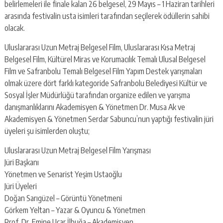
belirlemeleri ile finale kalan 26 belgesel, 29 Mayıs – 1 Haziran tarihleri
arasında festivalin usta isimleri tarafından seçilerek ödüllerin sahibi
olacak.
Uluslararası Uzun Metraj Belgesel Film, Uluslararası Kısa Metraj
Belgesel Film, Kültürel Miras ve Korumacılık Temalı Ulusal Belgesel
Film ve Safranbolu Temalı Belgesel Film Yapım Destek yarışmaları
olmak üzere dört farklı kategoride Safranbolu Belediyesi Kültür ve
Sosyal İşler Müdürlüğü tarafından organize edilen ve yarışma
danışmanlıklarını Akademisyen & Yönetmen Dr. Musa Ak ve
Akademisyen & Yönetmen Serdar Sabuncu’nun yaptığı festivalin jüri
üyeleri şu isimlerden oluştu;
Uluslararası Uzun Metraj Belgesel Film Yarışması
Jüri Başkanı
Yönetmen ve Senarist Yeşim Ustaoğlu
Jüri Üyeleri
Doğan Sarıgüzel – Görüntü Yönetmeni
Görkem Yeltan – Yazar & Oyuncu & Yönetmen
Prof. Dr. Emine Uçar İlbuğa – Akademisyen