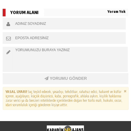
Yorum Yok
YORUM ALANI
YORUMU GÖNDER
YASAL UYARI!
Suç teşkil edecek, yasadışı, tehditkar, rahatsız edici, hakaret ve küfür
içeren, aşağılayıcı, küçük düşürücü, kaba, pornografik, ahlaka aykırı, kişilik haklarına
zarar verici ya da benzeri niteliklerde içeriklerden doğan her türlü mali, hukuki, cezai,
idari sorumluluk içeriği gönderen kişiye aittir.