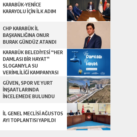
KARABÜK–YENİCE
KARAYOLU İÇİN İLK ADIM
CHP KARABÜK İL
BAŞKANLIĞINA ONUR
BURAK GÜNDÜZ ATANDI
KARABÜK BELEDİYESİ “HER
DAMLASI BİR HAYAT”
SLOGANIYLA SU
VERİMLİLİĞİ KAMPANYASI
BAŞLATTI.
GÜVEN, SPOR VE YURT
İNŞAATLARINDA
İNCELEMEDE BULUNDU
İL GENEL MECLİSİ AĞUSTOS
AYI TOPLANTISI YAPILDI