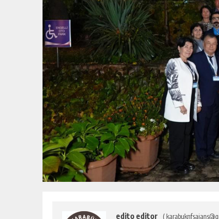
edito editor
( karabuknfsajans@g