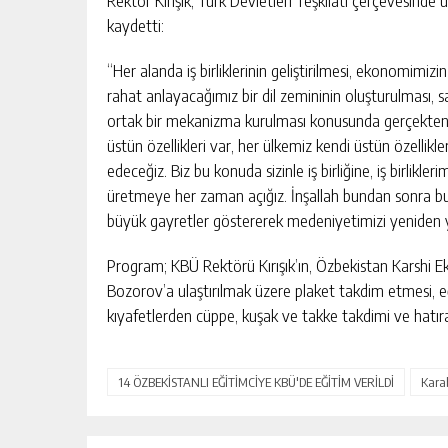
Rektör Kırışık, Türk Devletleri Teşkilatı çerçevesinde ü
kaydetti:
“Her alanda iş birliklerinin geliştirilmesi, ekonomimizin
rahat anlayacağımız bir dil zemininin oluşturulması,
ortak bir mekanizma kurulması konusunda gerçekten ç
üstün özellikleri var, her ülkemiz kendi üstün özellikl
edeceğiz. Biz bu konuda sizinle iş birliğine, iş birlikl
üretmeye her zaman açığız. İnşallah bundan sonra bu i
büyük gayretler göstererek medeniyetimizi yeniden y
Program; KBÜ Rektörü Kırışık’ın, Özbekistan Karshi E
Bozorov’a ulaştırılmak üzere plaket takdim etmesi, eğ
kıyafetlerden cüppe, kuşak ve takke takdimi ve hatıra
14 ÖZBEKİSTANLI EĞİTİMCİYE KBÜ'DE EĞİTİM VERİLDİ
Kara