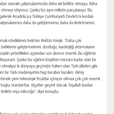
undan sonraki çalışmalarımızda daha sık birlikte olmaya, daha
etmeyi istiyoruz. Çünkü biz aynı milletin parçalarıyız. Biz,
gelerek Anadolu’ya Türkiye Cumhuriyeti Devleti’ni kurduk.
 çalışmalarımızı daha da geliştirmemiz daha da ilerletmemiz
mak istediklerini belirten Rektör Kırışık, “Daha çok
rliklerini geliştirmelerini, dostluğu, kardeşliği artırmalarını
yılın yeterlilikleri açısından son derece önemli. Bu eğitime
tluyorum. Çünkü biz eğitimi beşikten mezara kadar olan bir
olmalıyız ki dünyaya geçmişte hakim olan Türk ülkeleri gibi,
im bir Türk medeniyetini hep beraber kuralım. Almış
etimde yeni teknolojik fırsatlar içeriyor olması çok çok önemli.
şka standartlar, ölçütler geçerli olacak. İnşallah bunları
birlikte inşa edeceğiz” diye konuştu.