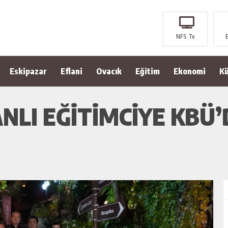
NFS Tv
Eskipazar
Eflani
Ovacık
Eğitim
Ekonomi
Kü
NLI EĞİTİMCİYE KBÜ’