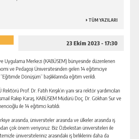
TÜM YAZILARI
23 Ekim 2023 - 17:30
ma ve Uygulama Merkezi (KABÜSEM) bünyesinde düzenlenen
onomi ve Pedagoji Üniversitesinden gelen 14 eğitimciye
“Eğitimde Dönüşüm” başlıklarında eğitim verildi.
törü Prof. Dr. Fatih Kırışık’ın yanı sıra rektör yardımcıları
Dr. İsmail Rakıp Karaş, KABÜSEM Müdürü Doç. Dr. Gökhan Sur ve
ioğlu ile 14 eğitimci katıldı.
iye arasında, üniversiteler arasında ve ülkeler arasında iş
ısından çok önem veriyoruz. Biz Özbekistan üniversiteleri ile
itemizle üniversiteleriniz arasındaki iş birliklerini daha da