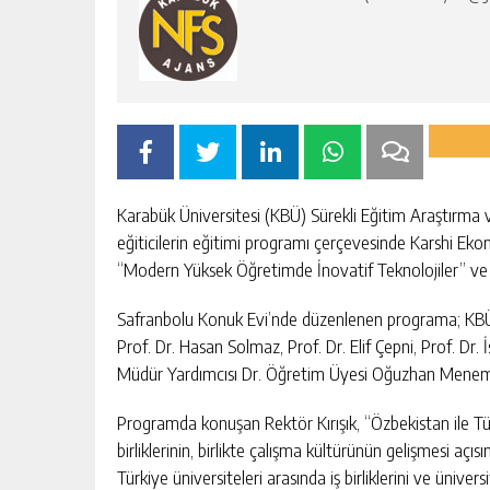
Karabük Üniversitesi (KBÜ) Sürekli Eğitim Araştır
eğiticilerin eğitimi programı çerçevesinde Karshi Ek
“Modern Yüksek Öğretimde İnovatif Teknolojiler” ve 
Safranbolu Konuk Evi’nde düzenlenen programa; KBÜ Rek
Prof. Dr. Hasan Solmaz, Prof. Dr. Elif Çepni, Prof. 
Müdür Yardımcısı Dr. Öğretim Üyesi Oğuzhan Menemenc
Programda konuşan Rektör Kırışık, “Özbekistan ile Türk
birliklerinin, birlikte çalışma kültürünün gelişmesi aç
Türkiye üniversiteleri arasında iş birliklerini ve ünivers