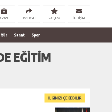
ECZANE
HABER VER
BURÇLAR
İLETİŞİM
ltür
Sanat
Spor
DE EĞİTİM
İLGİNİZİ ÇEKEBİLİR