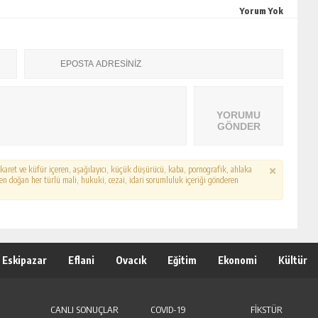
Yorum Yok
YORUMU
GÖNDER
hakaret ve küfür içeren, aşağılayıcı, küçük düşürücü, kaba, pornografik, ahlaka
erden doğan her türlü mali, hukuki, cezai, idari sorumluluk içeriği gönderen
Eskipazar
Eflani
Ovacık
Eğitim
Ekonomi
Kültür
CANLI SONUÇLAR
COVID-19
FİKSTÜR