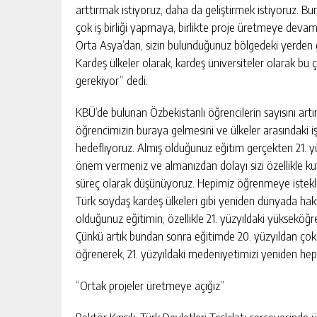
arttırmak istiyoruz, daha da geliştirmek istiyoruz. B
çok iş birliği yapmaya, birlikte proje üretmeye devam 
Orta Asya’dan, sizin bulunduğunuz bölgedeki yerden 
Kardeş ülkeler olarak, kardeş üniversiteler olarak bu
gerekiyor” dedi.
KBÜ’de bulunan Özbekistanlı öğrencilerin sayısını artır
öğrencimizin buraya gelmesini ve ülkeler arasındaki iş bi
hedefliyoruz. Almış olduğunuz eğitim gerçekten 21. yüz
önem vermeniz ve almanızdan dolayı sizi özellikle ku
süreç olarak düşünüyoruz. Hepimiz öğrenmeye istekli 
Türk soydaş kardeş ülkeleri gibi yeniden dünyada hak
olduğunuz eğitimin, özellikle 21. yüzyıldaki yükseköğr
Çünkü artık bundan sonra eğitimde 20. yüzyıldan çok ba
öğrenerek, 21. yüzyıldaki medeniyetimizi yeniden hep 
“Ortak projeler üretmeye açığız”