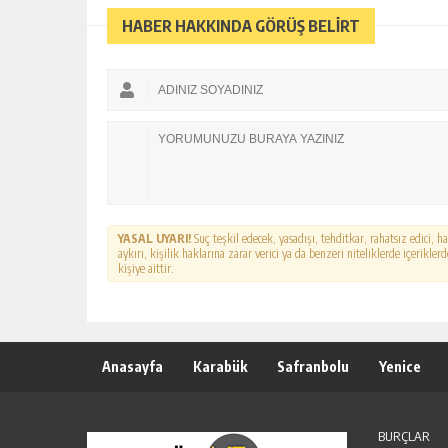
HABER HAKKINDA GÖRÜŞ BELİRT
YASAL UYARI!
Suç teşkil edecek, yasadışı, tehditkar, rahatsız edici, 
aykırı, kişilik haklarına zarar verici ya da benzeri niteliklerde içerikl
kişiye aittir.
Anasayfa
Karabük
Safranbolu
Yenice
BURÇLAR