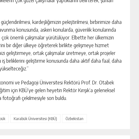
lkelerin çok güzel çalışmalar yaptıklarını belirterek, şunları
 güçlendirilmesi, kardeşliğimizin pekiştirilmesi, birbirimize daha
 savunma konusunda, askeri konularda, güvenlik konularında
ok önemli çalışmalar yürütülüyor. Elbette her ülkemizin
erini bir diğer ülkeye öğreterek birlikte gelişmeye hizmet
erimizi geliştirmeye, ortak çalışmalar üretmeye, ortak projeler
ş birliklerini geliştirme konusunda daha aktif daha faal, daha
ükselteceğiz.”
konomi ve Pedagoji Üniversitesi Rektörü Prof. Dr. Otabek
itim için KBÜ’ye gelen heyetin Rektör Kırışık’a geleneksel
 fotoğrafı çekilmesiyle son buldu.
bük
Karabük Üniversitesi (KBÜ)
Özbekistan