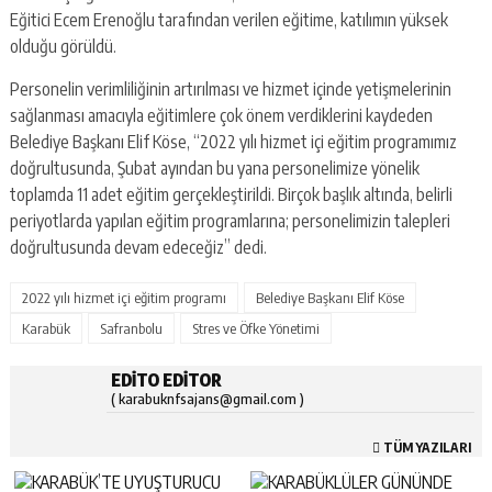
Eğitici Ecem Erenoğlu tarafından verilen eğitime, katılımın yüksek
olduğu görüldü.
Personelin verimliliğinin artırılması ve hizmet içinde yetişmelerinin
sağlanması amacıyla eğitimlere çok önem verdiklerini kaydeden
Belediye Başkanı Elif Köse, “2022 yılı hizmet içi eğitim programımız
doğrultusunda, Şubat ayından bu yana personelimize yönelik
toplamda 11 adet eğitim gerçekleştirildi. Birçok başlık altında, belirli
periyotlarda yapılan eğitim programlarına; personelimizin talepleri
doğrultusunda devam edeceğiz” dedi.
2022 yılı hizmet içi eğitim programı
Belediye Başkanı Elif Köse
Karabük
Safranbolu
Stres ve Öfke Yönetimi
EDITO EDITOR
( karabuknfsajans@gmail.com )
TÜM YAZILARI