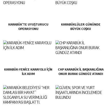
KARABÜK’TE UYUŞTURUCU
KARABÜKLÜLER GÜNÜNDE
OPERASYONU
BÜYÜK COŞKU
KARABÜK–YENİCE KARAYOLU İÇİN
CHP KARABÜK İL BAŞKANLIĞINA
İLK ADIM
ONUR BURAK GÜNDÜZ ATANDI