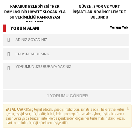
KARABÜK BELEDİYESİ “HER
GÜVEN, SPOR VE YURT
DAMLASI BİR HAYAT” SLOGANIYLA
İNŞAATLARINDA İNCELEMEDE
SU VERİMLİLİĞİ KAMPANYASI
BULUNDU
BAŞLATTI.
Yorum Yok
YORUM ALANI
YORUMU GÖNDER
YASAL UYARI!
Suç teşkil edecek, yasadışı, tehditkar, rahatsız edici, hakaret ve küfür
içeren, aşağılayıcı, küçük düşürücü, kaba, pornografik, ahlaka aykırı, kişilik haklarına
zarar verici ya da benzeri niteliklerde içeriklerden doğan her türlü mali, hukuki, cezai,
idari sorumluluk içeriği gönderen kişiye aittir.