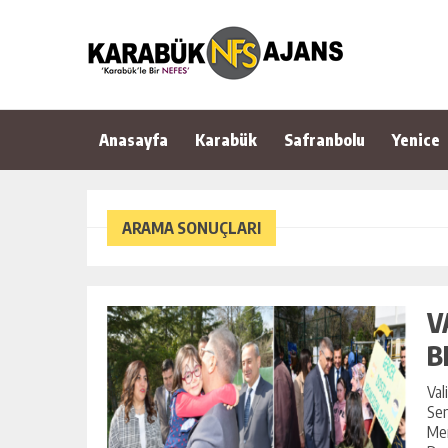
Anasayfa
Karabük
Safranbolu
Yenice
ARAMA SONUÇLARI
V
B
Val
Sen
Mer