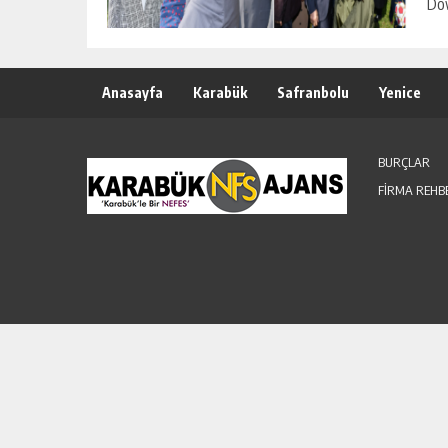
Dow
Anasayfa
Karabük
Safranbolu
Yenice
BURÇLAR
FİRMA REHB