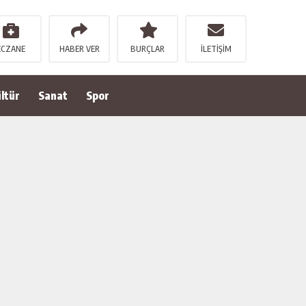
ECZANE
HABER VER
BURÇLAR
İLETİŞİM
ltür
Sanat
Spor