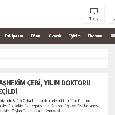
NFS Tv
Eskipazar
Eflani
Ovacık
Eğitim
Ekonomi
Kü
AŞHEKİM ÇEBİ, YILIN DOKTORU
EÇİLDİ
kiye’nin Sağlık Oskarları olarak nitelendirilen,”Yılın Doktoru-
ilikçi Diş Hekimi” kategorisinde” Karabük Ağız ve Diş Hastanesi
hekimi Taylan Çebi ödül aldı. Konuya ili...