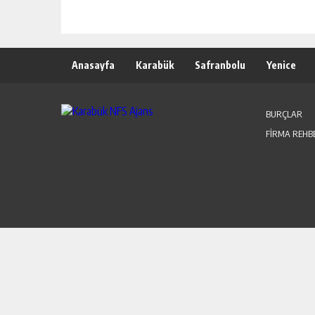
Anasayfa
Karabük
Safranbolu
Yenice
BURÇLAR
FİRMA REHB