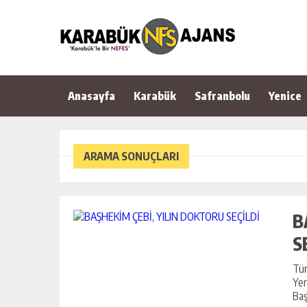
Anasayfa
Karabük
Safranbolu
Yenice
ARAMA SONUÇLARI
B
S
Tür
Yen
Baş