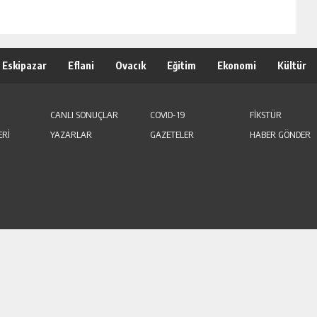
Eskipazar
Eflani
Ovacık
Eğitim
Ekonomi
Kültür
CANLI SONUÇLAR
COVID-19
FİKSTÜR
ERİ
YAZARLAR
GAZETELER
HABER GÖNDER