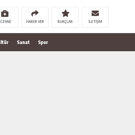
ECZANE
HABER VER
BURÇLAR
İLETİŞİM
ltür
Sanat
Spor