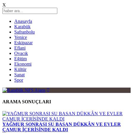
X
Anasayfa
Karabük
Safranbolu
Yenice
Eskipazar
Eflani
Ovacık
Eğitim
Ekonomi
Kültür
Sanat
Spor
ARAMA SONUÇLARI
YAĞMUR SONRASI SU BASAN DÜKKÂN VE EVLER
ÇAMUR İÇERİSİNDE KALDI