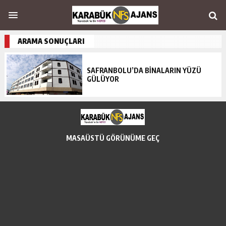
ARAMA SONUÇLARI
SAFRANBOLU’DA BİNALARIN YÜZÜ
GÜLÜYOR
MASAÜSTÜ GÖRÜNÜME GEÇ