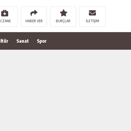
ECZANE
HABER VER
BURÇLAR
İLETİŞİM
ltür
Sanat
Spor