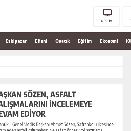
NFS Tv
Eskipazar
Eflani
Ovacık
Eğitim
Ekonomi
Kü
AŞKAN SÖZEN, ASFALT
ALIŞMALARINI İNCELEMEYE
EVAM EDİYOR
abük İl Genel Meclis Başkanı Ahmet Sözen, Safranbolu İlçesinde
am eden asfalt çalışmalarını ve asfalt öncesi yol hazırlama