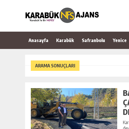
Anasayfa
Karabük
Safranbolu
Yenice
ARAMA SONUÇLARI
B
Ç
D
Kar
dev