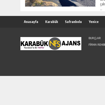
çal
...
Anasayfa
Karabük
Safranbolu
Yenice
BURÇLAR
FİRMA REHB