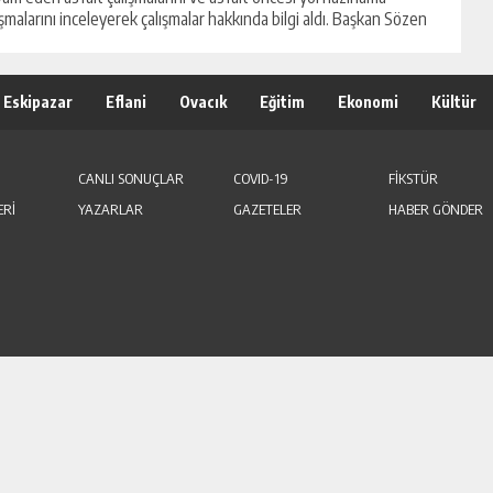
ışmalarını inceleyerek çalışmalar hakkında bilgi aldı. Başkan Sözen
Eskipazar
Eflani
Ovacık
Eğitim
Ekonomi
Kültür
CANLI SONUÇLAR
COVID-19
FİKSTÜR
ERİ
YAZARLAR
GAZETELER
HABER GÖNDER