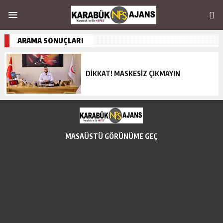
ARAMA SONUÇLARI
DİKKAT! MASKESİZ ÇIKMAYIN
MASAÜSTÜ GÖRÜNÜME GEÇ