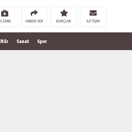
ECZANE
HABER VER
BURÇLAR
İLETİŞİM
ltür
Sanat
Spor