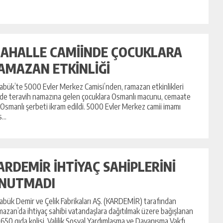
AHALLE CAMİİNDE ÇOCUKLARA
AMAZAN ETKİNLİĞİ
abük’te 5000 Evler Merkez Camisi’nden, ramazan etkinlikleri
nde teravih namazına gelen çocuklara Osmanlı macunu, cemaate
 Osmanlı şerbeti ikram edildi. 5000 Evler Merkez camii imamı
...
ARDEMİR İHTİYAÇ SAHİPLERİNİ
NUTMADI
abük Demir ve Çelik Fabrikaları AŞ. (KARDEMİR) tarafından
azan’da ihtiyaç sahibi vatandaşlara dağıtılmak üzere bağışlanan
 650 gıda kolisi, Valilik Sosyal Yardımlaşma ve Dayanışma Vakfı...