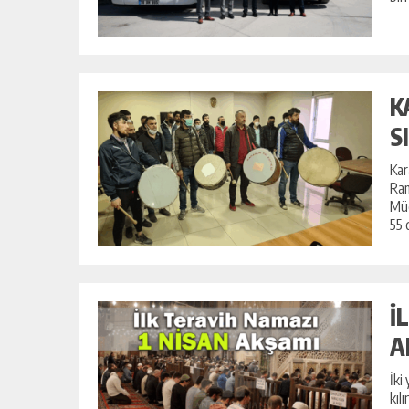
K
S
Kar
Ram
Müd
55 
İ
A
İki
kıl