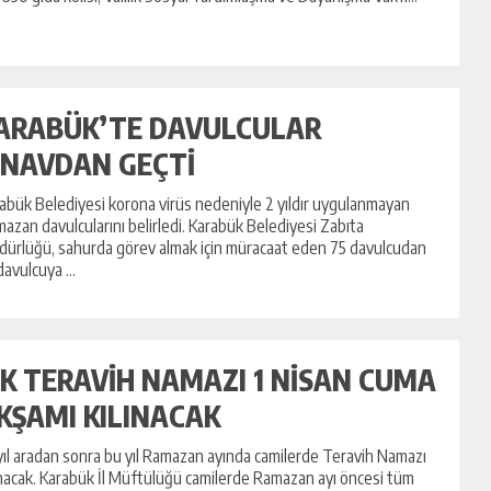
ARABÜK’TE DAVULCULAR
INAVDAN GEÇTİ
abük Belediyesi korona virüs nedeniyle 2 yıldır uygulanmayan
azan davulcularını belirledi. Karabük Belediyesi Zabıta
ürlüğü, sahurda görev almak için müracaat eden 75 davulcudan
davulcuya ...
LK TERAVİH NAMAZI 1 NİSAN CUMA
KŞAMI KILINACAK
 yıl aradan sonra bu yıl Ramazan ayında camilerde Teravih Namazı
ınacak. Karabük İl Müftülüğü camilerde Ramazan ayı öncesi tüm