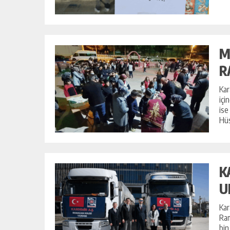
M
R
Kar
içi
ise
Hüs
K
U
Kar
Ram
bin