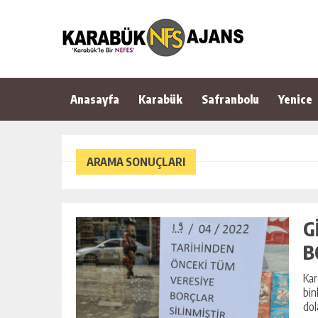
Anasayfa
Karabük
Safranbolu
Yenice
ARAMA SONUÇLARI
G
B
Kar
bin
dol