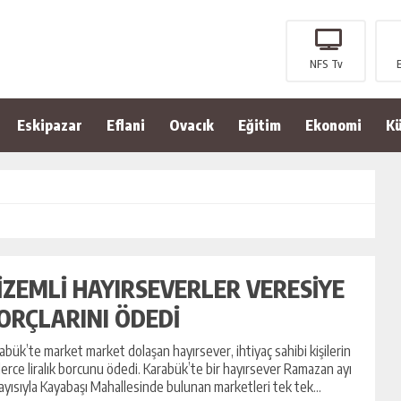
NFS Tv
Eskipazar
Eflani
Ovacık
Eğitim
Ekonomi
Kü
İZEMLİ HAYIRSEVERLER VERESİYE
ORÇLARINI ÖDEDİ
abük’te market market dolaşan hayırsever, ihtiyaç sahibi kişilerin
lerce liralık borcunu ödedi. Karabük’te bir hayırsever Ramazan ayı
ayısıyla Kayabaşı Mahallesinde bulunan marketleri tek tek...