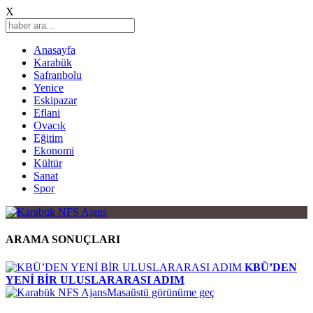
X
Anasayfa
Karabük
Safranbolu
Yenice
Eskipazar
Eflani
Ovacık
Eğitim
Ekonomi
Kültür
Sanat
Spor
ARAMA SONUÇLARI
KBÜ’DEN
YENİ BİR ULUSLARARASI ADIM
Masaüstü görünüme geç