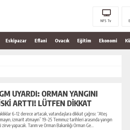
NFS Tv
Eskipazar
Eflani
Ovacık
Eğitim
Ekonomi
Kü
GM UYARDI: ORMAN YANGINI
İSKİ ARTTI! LÜTFEN DİKKAT
aklıklar 6-12 derece artacak, vatandaşlara dikkat çağrısı: “Ateş
mayın, izmarit atmayın” 19-25 Temmuz tarihleri arasında yangın
ki zirve yapacak. Tarım ve Orman Bakanlığı Orman Ge...