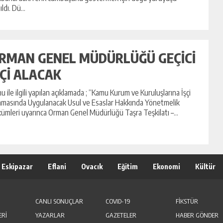
ldı. Dü...
RMAN GENEL MÜDÜRLÜĞÜ GEÇİCİ
ŞÇİ ALACAK
u ile ilgili yapılan açıklamada ; “Kamu Kurum ve Kuruluşlarına İşçi
nmasında Uygulanacak Usul ve Esaslar Hakkında Yönetmelik
ümleri uyarınca Orman Genel Müdürlüğü Taşra Teşkilatı –...
Eskipazar
Eflani
Ovacık
Eğitim
Ekonomi
Kültür
CANLI SONUÇLAR
COVID-19
FİKSTÜR
ERİ
YAZARLAR
GAZETELER
HABER GÖNDER