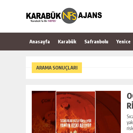
Anasayfa
Karabük
Safranbolu
Yenice
ARAMA SONUÇLARI
O
R
Sıc
yak
ris