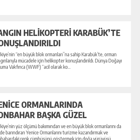
ANGIN HELİKOPTERİ KARABÜK’TE
ONUŞLANDIRILDI
kiye’nin “en büyük blok ormanları”na sahip Karabük’te, orman
gınlarıyla mücadele için helikopter konuşlandırıldı. Dünya Doğayı
uma Vakfınca (WWF) “acil olarak ko...
ENİCE ORMANLARINDA
ONBAHAR BAŞKA GÜZEL
kiye’nin yüz ölçümü bakımından ve en büyük blok ormanlarını da
nde barındıran Yenice Ormanlarını turizme kazandırmak ve
bahardaki renk cümbüşünü göstermek için doğa yürüyüşü