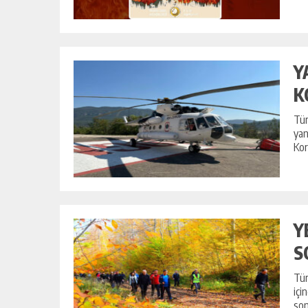
Y
K
Tür
yan
Kor
Y
S
Tür
içi
son