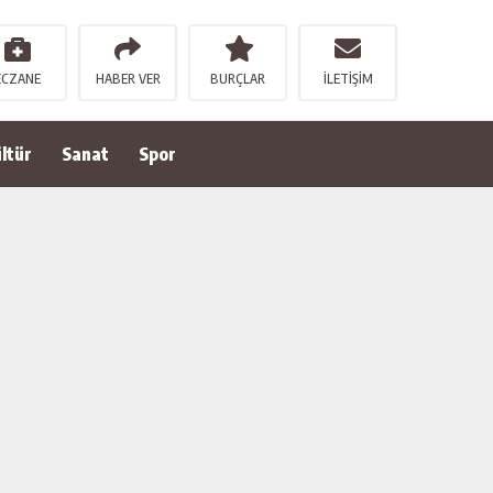
ECZANE
HABER VER
BURÇLAR
İLETİŞİM
ltür
Sanat
Spor