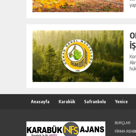
yapı
O
İ
Kon
Alı
hük
Anasayfa
Karabük
Safranbolu
Yenice
BURÇLAR
FİRMA REHB