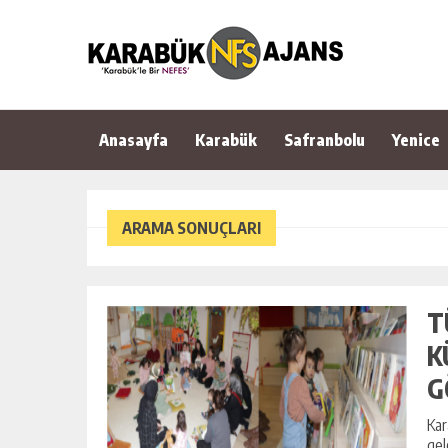
Anasayfa
Karabük
Safranbolu
Yenice
ARAMA SONUÇLARI
T
K
G
Kar
gel