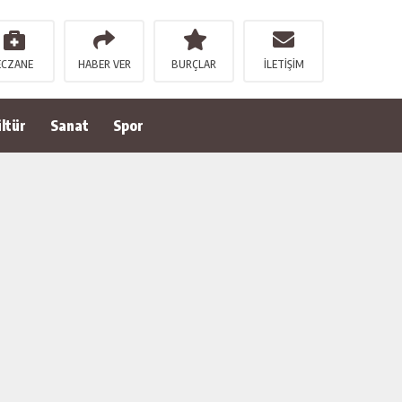
ECZANE
HABER VER
BURÇLAR
İLETİŞİM
ltür
Sanat
Spor