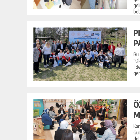
gel
beb
P
P
Bu 
“Ok
İld
gerç
Ö
M
Kar
Gür
dol