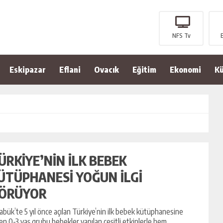
NFS Tv
Eskipazar
Eflani
Ovacık
Eğitim
Ekonomi
Kü
ÜRKİYE’NİN İLK BEBEK
ÜTÜPHANESİ YOĞUN İLGİ
ÖRÜYOR
abük’te 5 yıl önce açılan Türkiye’nin ilk bebek kütüphanesine
en 0-3 yaş grubu bebekler yapılan çeşitli etkinlerle hem