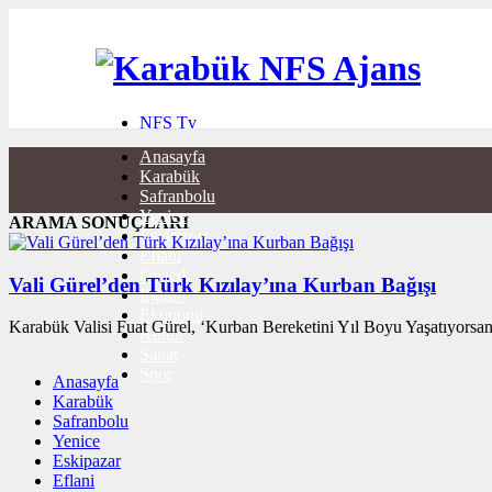
NFS Tv
ECZANE
Anasayfa
HABER VER
Karabük
BURÇLAR
Safranbolu
İLETİŞİM
Yenice
ARAMA SONUÇLARI
Eskipazar
Eflani
Ovacık
Vali Gürel’den Türk Kızılay’ına Kurban Bağışı
Eğitim
Ekonomi
Karabük Valisi Fuat Gürel, ‘Kurban Bereketini Yıl Boyu Yaşatıyorsan 
Kültür
Sanat
Spor
Anasayfa
Karabük
Safranbolu
Yenice
Eskipazar
Eflani