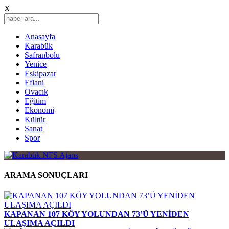
X
Anasayfa
Karabük
Safranbolu
Yenice
Eskipazar
Eflani
Ovacık
Eğitim
Ekonomi
Kültür
Sanat
Spor
ARAMA SONUÇLARI
KAPANAN 107 KÖY YOLUNDAN 73’Ü YENİDEN
ULAŞIMA AÇILDI