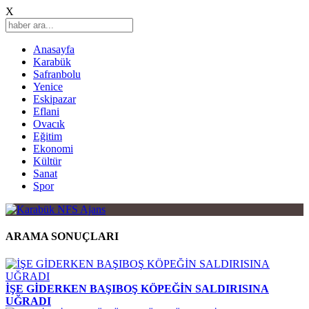
X
Anasayfa
Karabük
Safranbolu
Yenice
Eskipazar
Eflani
Ovacık
Eğitim
Ekonomi
Kültür
Sanat
Spor
ARAMA SONUÇLARI
İŞE GİDERKEN BAŞIBOŞ KÖPEĞİN SALDIRISINA
UĞRADI