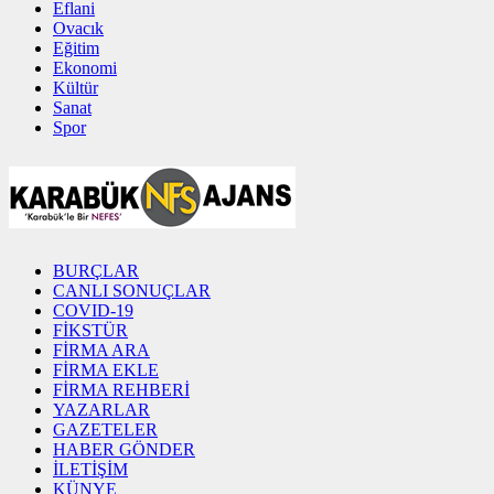
Eflani
Ovacık
Eğitim
Ekonomi
Kültür
Sanat
Spor
BURÇLAR
CANLI SONUÇLAR
COVID-19
FİKSTÜR
FİRMA ARA
FİRMA EKLE
FİRMA REHBERİ
YAZARLAR
GAZETELER
HABER GÖNDER
İLETİŞİM
KÜNYE