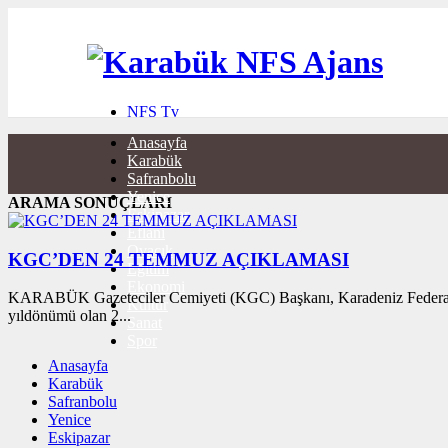
NFS Tv
ECZANE
Anasayfa
HABER VER
Karabük
BURÇLAR
Safranbolu
İLETİŞİM
Yenice
ARAMA SONUÇLARI
Eskipazar
Eflani
Ovacık
KGC’DEN 24 TEMMUZ AÇIKLAMASI
Eğitim
Ekonomi
KARABÜK Gazeteciler Cemiyeti (KGC) Başkanı, Karadeniz Federasyo
Kültür
yıldönümü olan 2...
Sanat
Spor
Anasayfa
Karabük
Safranbolu
Yenice
Eskipazar