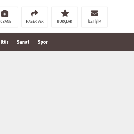
ECZANE
HABER VER
BURÇLAR
İLETİŞİM
ltür
Sanat
Spor