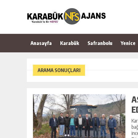
Anasayfa
Karabük
Safranbolu
Yenice
ARAMA SONUÇLARI
A
E
Kar
bağ
inc