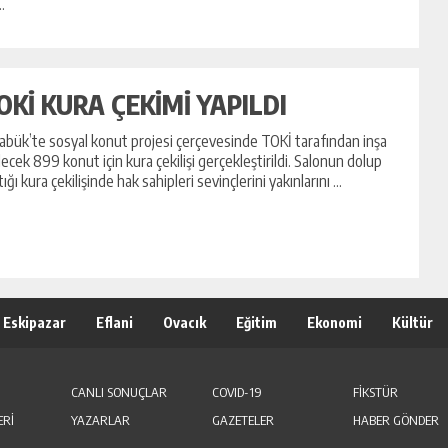
.
OKİ KURA ÇEKİMİ YAPILDI
abük’te sosyal konut projesi çerçevesinde TOKİ tarafından inşa
lecek 899 konut için kura çekilişi gerçekleştirildi. Salonun dolup
tığı kura çekilişinde hak sahipleri sevinçlerini yakınlarını ...
Eskipazar
Eflani
Ovacık
Eğitim
Ekonomi
Kültür
CANLI SONUÇLAR
COVID-19
FİKSTÜR
ERİ
YAZARLAR
GAZETELER
HABER GÖNDER