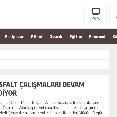
NFS Tv
Eskipazar
Eflani
Ovacık
Eğitim
Ekonomi
Kü
SFALT ÇALIŞMALARI DEVAM
DİYOR
abük İl Genel Meclis Başkanı Ahmet Sözen, Safranbolu ilçesine
lı Ovacuma-Akkışla grup yolunda devam eden asfalt çalışmasını
eledi. Çalışmalar hakkında Yol ve Ulaşım Hizmetleri Müdürü Özgür