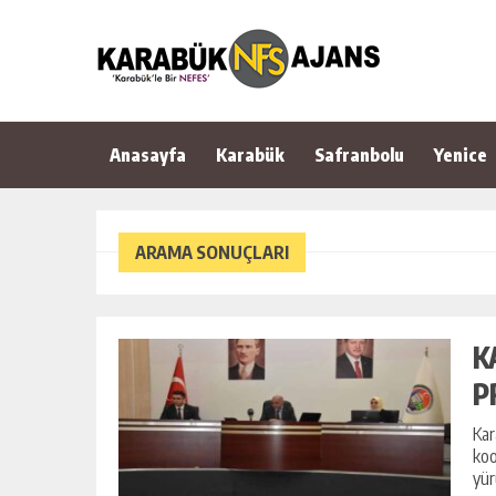
Anasayfa
Karabük
Safranbolu
Yenice
ARAMA SONUÇLARI
K
P
Kar
koo
yür