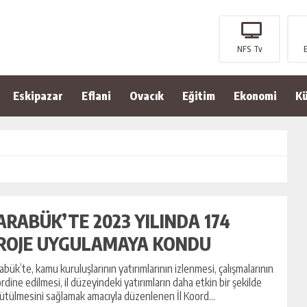
NFS Tv
Eskipazar
Eflani
Ovacık
Eğitim
Ekonomi
Kü
ARABÜK’TE 2023 YILINDA 174
ROJE UYGULAMAYA KONDU
abük’te, kamu kuruluşlarının yatırımlarının izlenmesi, çalışmalarının
rdine edilmesi, il düzeyindeki yatırımların daha etkin bir şekilde
ütülmesini sağlamak amacıyla düzenlenen İl Koord...