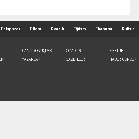
Eskipazar
Eflani
Ovacık
Eğitim
Ekonomi
Kültür
CANLI SONUÇLAR
COVID-19
FİKSTÜR
ERİ
YAZARLAR
GAZETELER
HABER GÖNDER