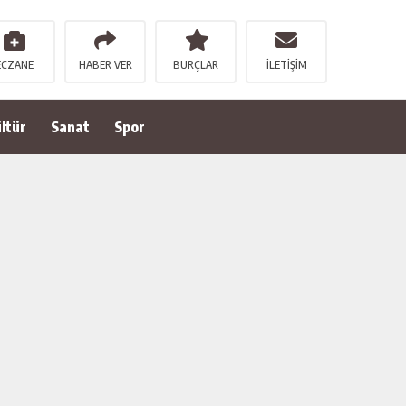
ECZANE
HABER VER
BURÇLAR
İLETİŞİM
ltür
Sanat
Spor