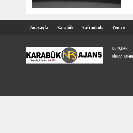
Anasayfa
Karabük
Safranbolu
Yenice
BURÇLAR
FİRMA REHB