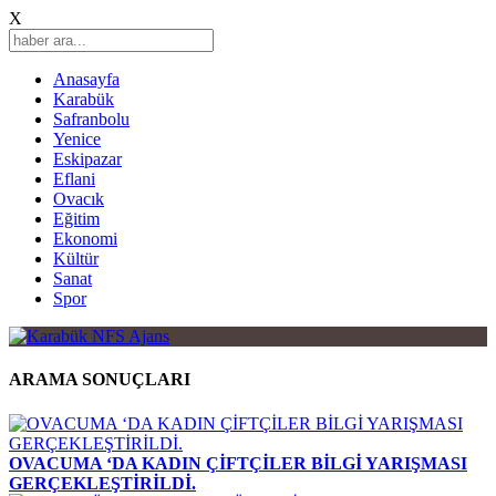
X
Anasayfa
Karabük
Safranbolu
Yenice
Eskipazar
Eflani
Ovacık
Eğitim
Ekonomi
Kültür
Sanat
Spor
ARAMA SONUÇLARI
OVACUMA ‘DA KADIN ÇİFTÇİLER BİLGİ YARIŞMASI
GERÇEKLEŞTİRİLDİ.