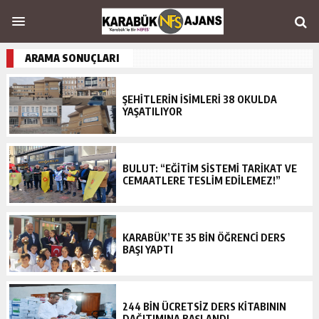
ARAMA SONUÇLARI
ŞEHİTLERİN İSİMLERİ 38 OKULDA
YAŞATILIYOR
BULUT: “EĞİTİM SİSTEMİ TARİKAT VE
CEMAATLERE TESLİM EDİLEMEZ!”
KARABÜK’TE 35 BİN ÖĞRENCİ DERS
BAŞI YAPTI
244 BİN ÜCRETSİZ DERS KİTABININ
DAĞITIMINA BAŞLANDI