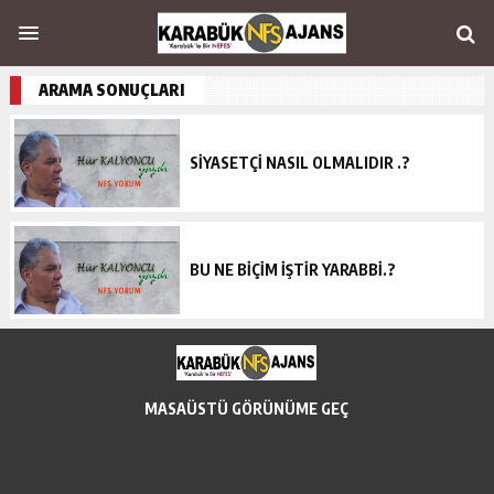
ARAMA SONUÇLARI
SİYASETÇİ NASIL OLMALIDIR .?
BU NE BİÇİM İŞTİR YARABBİ.?
MASAÜSTÜ GÖRÜNÜME GEÇ