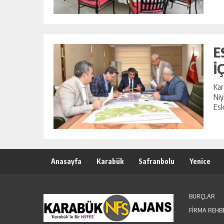
E
İ
Kar
Niy
Esk
Anasayfa
Karabük
Safranbolu
Yenice
BURÇLAR
FİRMA REHB