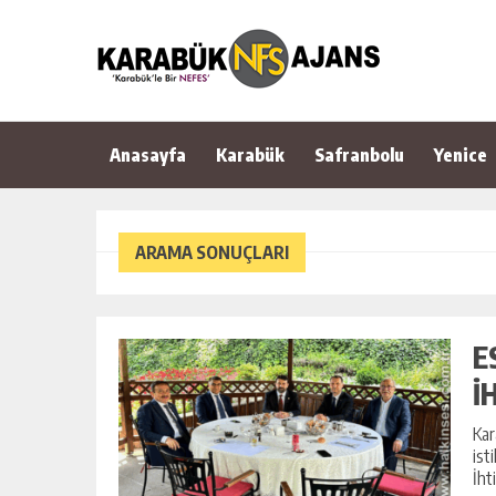
Anasayfa
Karabük
Safranbolu
Yenice
ARAMA SONUÇLARI
E
İ
Kar
ist
İht