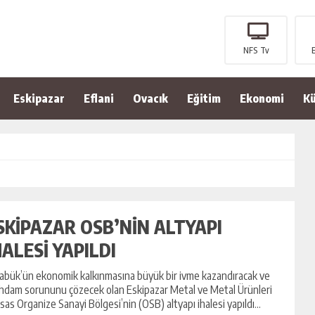
NFS Tv
Eskipazar
Eflani
Ovacık
Eğitim
Ekonomi
Kü
SKİPAZAR OSB’NİN ALTYAPI
HALESİ YAPILDI
abük’ün ekonomik kalkınmasına büyük bir ivme kazandıracak ve
ihdam sorununu çözecek olan Eskipazar Metal ve Metal Ürünleri
isas Organize Sanayi Bölgesi’nin (OSB) altyapı ihalesi yapıldı...