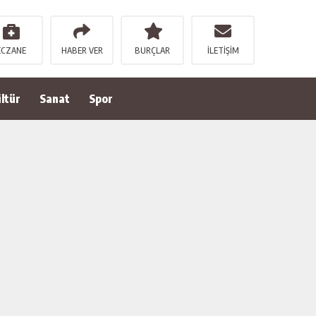
ECZANE
HABER VER
BURÇLAR
İLETİŞİM
ltür
Sanat
Spor