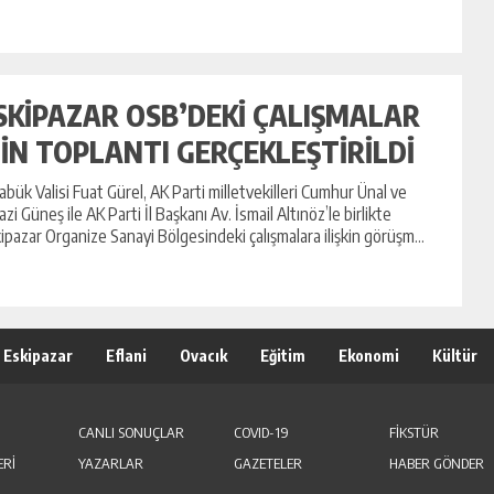
SKİPAZAR OSB’DEKİ ÇALIŞMALAR
ÇİN TOPLANTI GERÇEKLEŞTİRİLDİ
abük Valisi Fuat Gürel, AK Parti milletvekilleri Cumhur Ünal ve
azi Güneş ile AK Parti İl Başkanı Av. İsmail Altınöz’le birlikte
ipazar Organize Sanayi Bölgesindeki çalışmalara ilişkin görüşm...
Eskipazar
Eflani
Ovacık
Eğitim
Ekonomi
Kültür
CANLI SONUÇLAR
COVID-19
FİKSTÜR
ERİ
YAZARLAR
GAZETELER
HABER GÖNDER