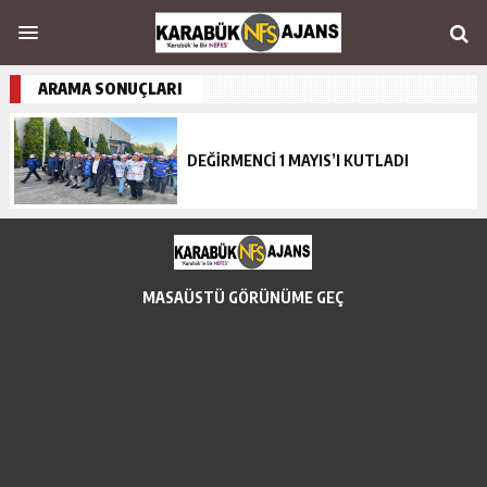
ARAMA SONUÇLARI
DEĞİRMENCİ 1 MAYIS’I KUTLADI
MASAÜSTÜ GÖRÜNÜME GEÇ