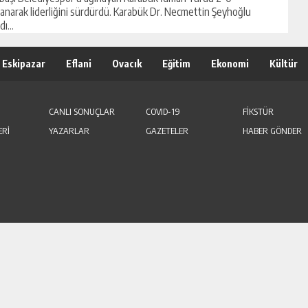
anarak liderliğini sürdürdü. Karabük Dr. Necmettin Şeyhoğlu
ı...
Eskipazar
Eflani
Ovacık
Eğitim
Ekonomi
Kültür
CANLI SONUÇLAR
COVID-19
FİKSTÜR
ERİ
YAZARLAR
GAZETELER
HABER GÖNDER