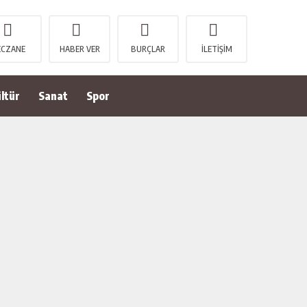
ECZANE
HABER VER
BURÇLAR
İLETİŞİM
ltür
Sanat
Spor