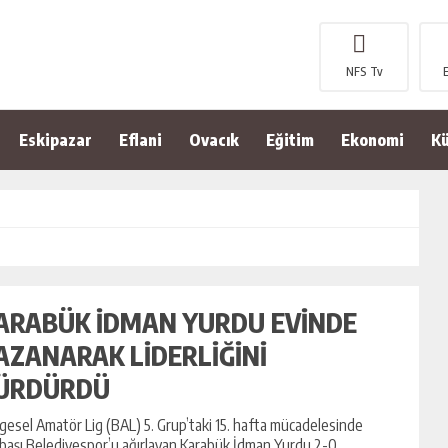
NFS Tv
Eskipazar
Eflani
Ovacık
Eğitim
Ekonomi
Kü
ARABÜK İDMAN YURDU EVİNDE
AZANARAK LİDERLİĞİNİ
ÜRDÜRDÜ
gesel Amatör Lig (BAL) 5. Grup’taki 15. hafta mücadelesinde
başı Belediyespor’u ağırlayan Karabük İdman Yurdu 2-0