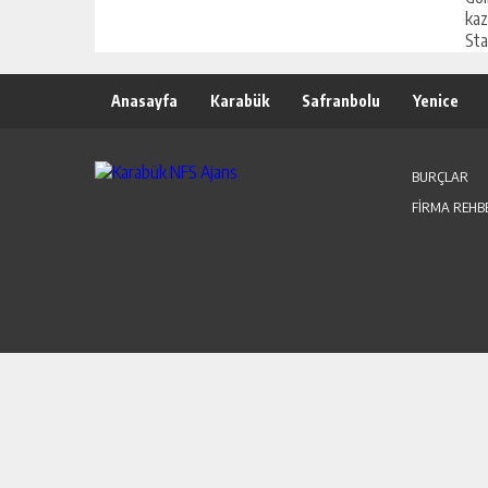
kaz
Stad
Anasayfa
Karabük
Safranbolu
Yenice
BURÇLAR
FİRMA REHB