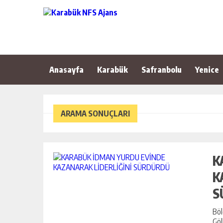
Anasayfa
Karabük
Safranbolu
Yenice
ARAMA SONUÇLARI
K
K
S
Böl
Göl