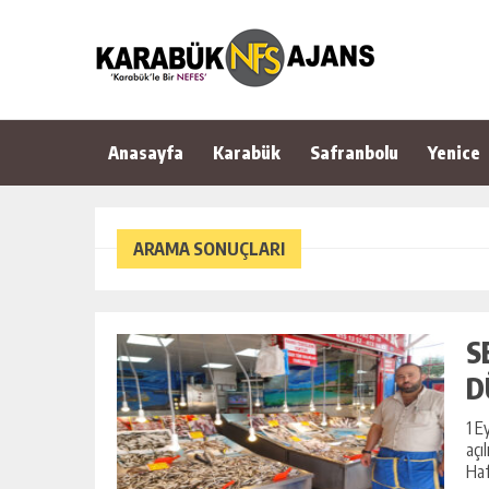
Anasayfa
Karabük
Safranbolu
Yenice
ARAMA SONUÇLARI
S
D
1 E
açı
Haf