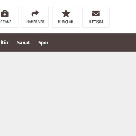
ECZANE
HABER VER
BURÇLAR
İLETİŞİM
ltür
Sanat
Spor