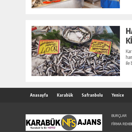
H
K
Kar
ham
ile
Anasayfa
Karabük
Safranbolu
Yenice
BURÇLAR
FİRMA REHB