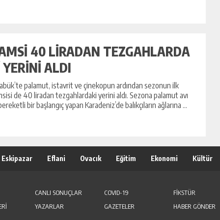
AMSİ 40 LİRADAN TEZGAHLARDA
İ YERİNİ ALDI
abük’te palamut, istavrit ve çinekopun ardından sezonun ilk
sisi de 40 liradan tezgahlardaki yerini aldı. Sezona palamut avı
 bereketli bir başlangıç yapan Karadeniz’de balıkçıların ağlarına ...
Eskipazar
Eflani
Ovacık
Eğitim
Ekonomi
Kültür
CANLI SONUÇLAR
COVID-19
FİKSTÜR
ERİ
YAZARLAR
GAZETELER
HABER GÖNDER