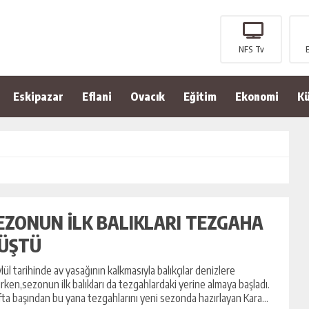
NFS Tv
Eskipazar
Eflani
Ovacık
Eğitim
Ekonomi
Kü
EZONUN İLK BALIKLARI TEZGAHA
ÜŞTÜ
ylül tarihinde av yasağının kalkmasıyla balıkçılar denizlere
lırken,sezonun ilk balıkları da tezgahlardaki yerine almaya başladı.
ta başından bu yana tezgahlarını yeni sezonda hazırlayan Kara...