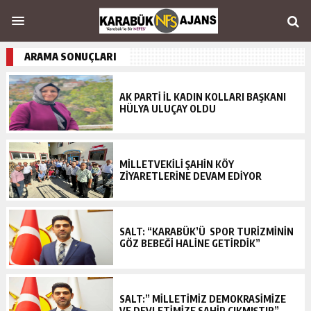
ARAMA SONUÇLARI
AK PARTİ İL KADIN KOLLARI BAŞKANI
HÜLYA ULUÇAY OLDU
MİLLETVEKİLİ ŞAHİN KÖY
ZİYARETLERİNE DEVAM EDİYOR
SALT: “KARABÜK’Ü SPOR TURİZMİNİN
GÖZ BEBEĞİ HALİNE GETİRDİK”
SALT:” MİLLETİMİZ DEMOKRASİMİZE
VE DEVLETİMİZE SAHİP ÇIKMIŞTIR”