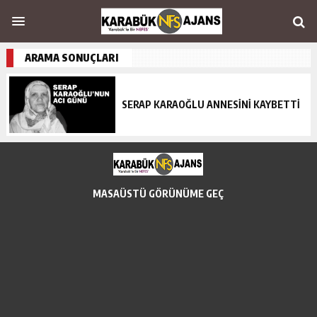
ARAMA SONUÇLARI
SERAP KARAOĞLU ANNESİNİ KAYBETTİ
MASAÜSTÜ GÖRÜNÜME GEÇ