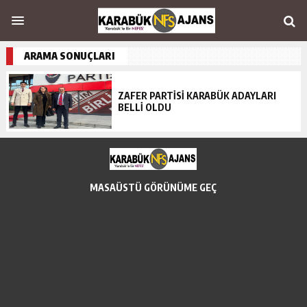
ARAMA SONUÇLARI
ZAFER PARTİSİ KARABÜK ADAYLARI
BELLİ OLDU
MASAÜSTÜ GÖRÜNÜME GEÇ