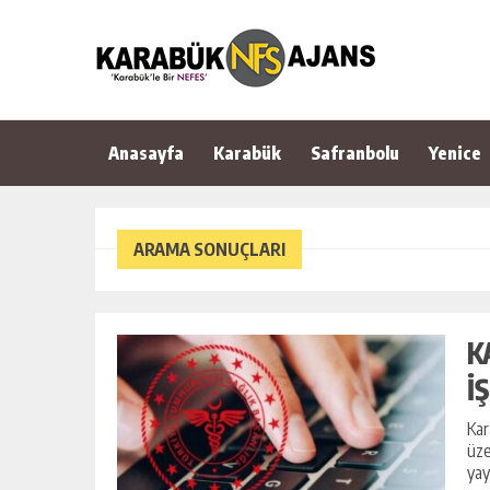
Anasayfa
Karabük
Safranbolu
Yenice
ARAMA SONUÇLARI
K
İ
Kar
üze
yay