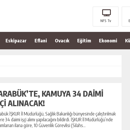
NFS Tv
Eskipazar
Eflani
Ovacık
Eğitim
Ekonomi
Kü
ARABÜK’TE, KAMUYA 34 DAİMİ
ŞÇİ ALINACAK!
abük İŞKUR İl Müdürlüğü, Sağlık Bakanlığı bünyesinde çalıştırılmak
re 34 daimi işçi alımı yapılacağını bildirdi. İŞKUR İl Müdürlüğü’nde
ımlanan ilana göre, 10 Güvenlik Görevlisi (Silahs...