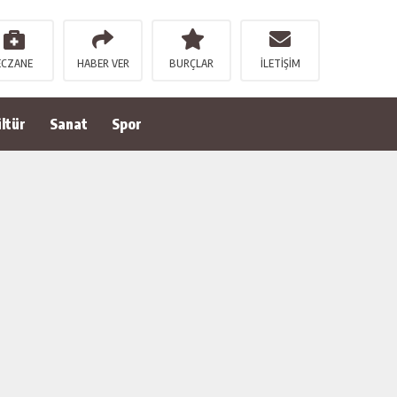
ECZANE
HABER VER
BURÇLAR
İLETİŞİM
ltür
Sanat
Spor