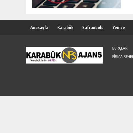
Anasayfa
Karabük
Safranbolu
Yenice
BURÇLAR
FİRMA REHB