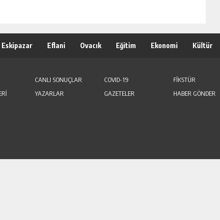
Eskipazar
Eflani
Ovacık
Eğitim
Ekonomi
Kültür
CANLI SONUÇLAR
COVID-19
FİKSTÜR
ERİ
YAZARLAR
GAZETELER
HABER GÖNDER