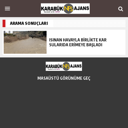
ARAMA SONUÇLARI
ISINAN HAVAYLA BİRLİKTE KAR
SULARIDA ERİMEYE BAŞLADI
MASAÜSTÜ GÖRÜNÜME GEÇ